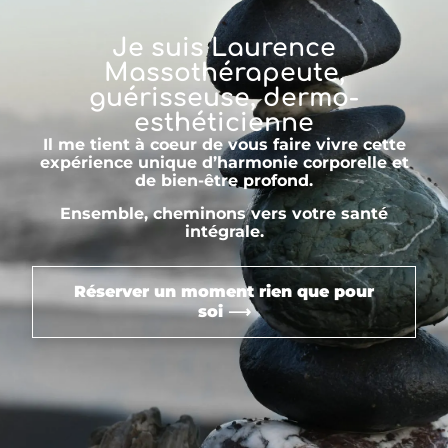
Je suis Laurence
Massothérapeute,
guérisseuse, dermo-
esthéticienne
Il me tient à coeur de vous faire vivre cette
expérience unique d’harmonie corporelle et
de bien-être profond.
Ensemble, cheminons vers votre santé
intégrale.
Réserver un moment rien que pour
soi ⟶