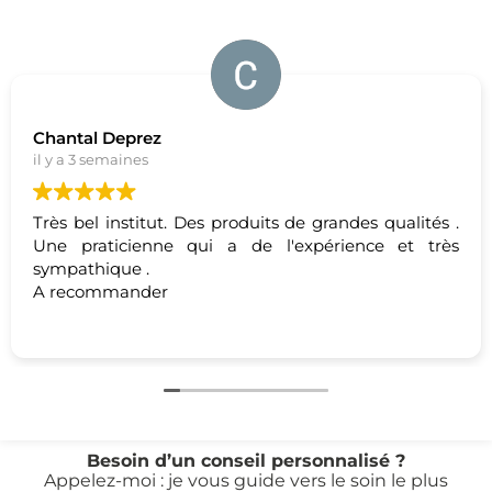
Laurent Kinet
il y a 1 mois
ndes qualités .
Cela fait deux fois que je me rends
pour me faire masser.
Ce ne fut pas facile de trouv
massothérapeute qui veuille bien s
maladie et de ses maux mais aussi 
Lire la suite
un homme ce n'est pas toujours 
évidente…dans les deux sens.
Laurence a fait preuve d'écoute, san
ensuite à fait ce qu'elle fait le mieux…
Merci à elle , que je recommande évi
Besoin d’un conseil personnalisé ?
Appelez-moi : je vous guide vers le soin le plus