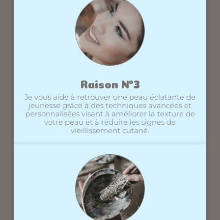
Raison N°3
Je vous aide à retrouver une peau éclatante de
jeunesse grâce à des techniques avancées et
personnalisées visant à améliorer la texture de
votre peau et à réduire les signes de
vieillissement cutané.