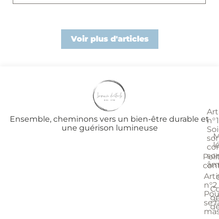
Voir plus d'articles
Art
Ensemble, cheminons vers un bien-être durable et
n°1
une guérison lumineuse
So
M
so
l
cor
so
Poli
âm
conf
Arti
n°2 
Co
Pou
gé
se f
d
mas