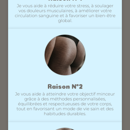
Je vous aide à réduire votre stress, à soulager
vos douleurs musculaires, à améliorer votre
circulation sanguine et à favoriser un bien-être
global.
Raison N°2
Je vous aide à atteindre votre objectif minceur
grâce à des méthodes personnalisées,
équilibrées et respectueuses de votre corps,
tout en favorisant un mode de vie sain et des
habitudes durables.