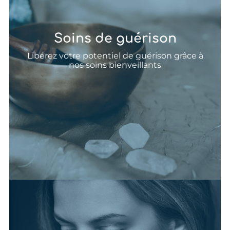
Soins de guérison
Harmonie corps, âme, esprit
Libérez votre potentiel de guérison grâce à
Retrouvez équilibre et vitalité
nos soins bienveillants