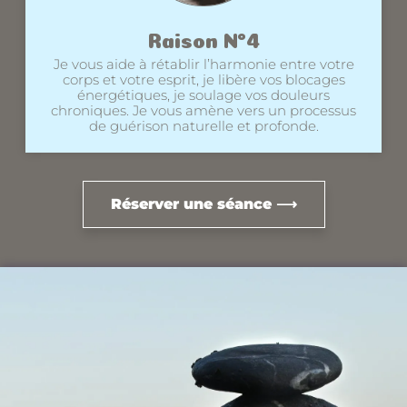
Raison N°4
Je vous aide à rétablir l’harmonie entre votre
corps et votre esprit, je libère vos blocages
énergétiques, je soulage vos douleurs
chroniques. Je vous amène vers un processus
de guérison naturelle et profonde.
Réserver une séance ⟶