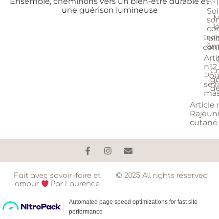
Ensemble, cheminons vers un bien-être durable et
n°1
une guérison lumineuse
So
M
so
l
cor
so
Poli
âm
conf
Arti
n°2 
Co
Pou
gé
se f
d
mas
Article 
Rajeun
cutané
Fait avec savoir-faire et
© 2025 All rights reserved
amour
Par Laurence